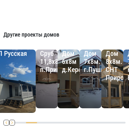
Другие проекты домов
П Русская
Сруб
Дом
Дом
Дом
11,8х8,8м
6х8м
7х8м.
8х8м.
п.Приветное
д.Керстово
г.Пушкин
СНТ
Природ