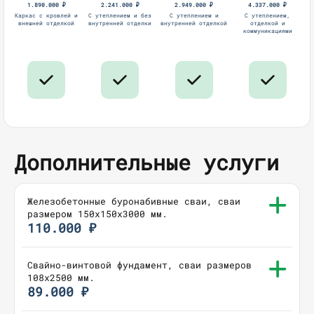
1.890.000 ₽
2.241.000 ₽
2.949.000 ₽
4.337.000 ₽
Каркас с кровлей и
С утеплением и без
С утеплением и
С утеплением,
внешней отделкой
внутренней отделки
внутренней отделкой
отделкой и
коммуникациями
Дополнительные услуги
Железобетонные буронабивные сваи, сваи
размером 150х150х3000 мм.
110.000 ₽
Свайно-винтовой фундамент, сваи размеров
108х2500 мм.
89.000 ₽