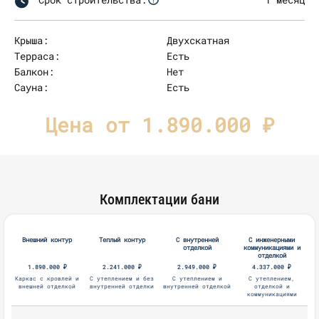
Крыша:
Двухскатная
Терраса:
Есть
Балкон:
Нет
Сауна:
Есть
Цена от 1.890.000 ₽
Комплектации бани
Внешний контур
Теплый контур
С внутренней
С инженерными
отделкой
коммуникациями и
отделкой
1.890.000 ₽
2.241.000 ₽
2.949.000 ₽
4.337.000 ₽
Каркас с кровлей и
С утеплением и без
С утеплением и
С утеплением,
внешней отделкой
внутренней отделки
внутренней отделкой
отделкой и
коммуникациями