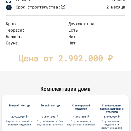
Срок строительства:
2 месяца
Крыша:
Двухскатная
Терраса:
Есть
Балкон:
Нет
Сауна:
Нет
Цена от 2.992.000 ₽
Комплектации дома
Внешний контур
Теплый контур
С внутренней
С инженерными
отделкой
коммуникациями и
отделкой
2.992.000 ₽
3.694.000 ₽
4.189.000 ₽
5.640.000 ₽
Каркас с кровлей и
С утеплением и без
С утеплением и
С утеплением,
внешней отделкой
внутренней отделки
внутренней отделкой
отделкой и
коммуникациями