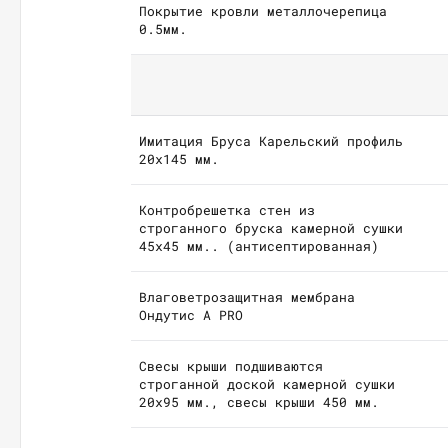
Покрытие кровли металлочерепица
0.5мм.
Имитация Бруса Карельский профиль
20х145 мм.
Контробрешетка стен из
строганного бруска камерной сушки
45х45 мм.. (антисептированная)
Влаговетрозащитная мембрана
Ондутис А PRO
Свесы крыши подшиваются
строганной доской камерной сушки
20х95 мм., свесы крыши 450 мм.