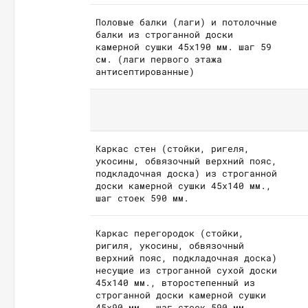
Половые балки (лаги) и потолочные
балки из строганной доски
камерной сушки 45х190 мм. шаг 59
см. (лаги первого этажа
антисептированные)
Каркас стен (стойки, ригеля,
укосины, обвязочный верхний пояс,
подкладочная доска) из строганной
доски камерной сушки 45х140 мм.,
шаг стоек 590 мм.
Каркас перегородок (стойки,
ригиля, укосины, обвязочный
верхний пояс, подкладочная доска)
несущие из строганной сухой доски
45х140 мм., второстепенный из
строганной доски камерной сушки
45х90 мм., шаг стоек 590 мм.