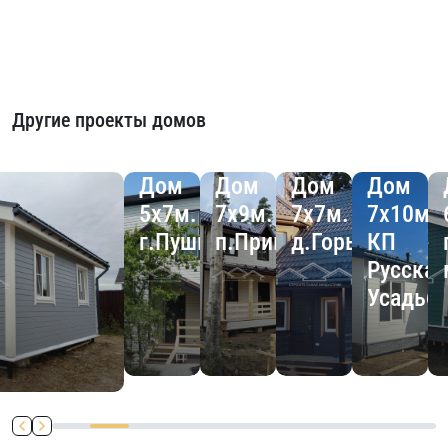
Другие проекты домов
Дом
Дом
Дом
Дом
5х7м.
7х9м.
7х7м.
7х10м.
г.Пушкин
п.Приветное
д.Горы
КП
Русская
Усадьб