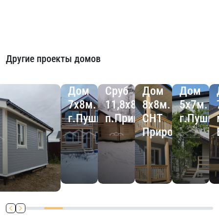
Другие проекты домов
Дом
Сруб
Дом
Дом
7х8м.
11,8х8,8м
8х8м.
5х7м.
г.Пушкин
п.Приветное
СНТ
г.Пушк
Природа